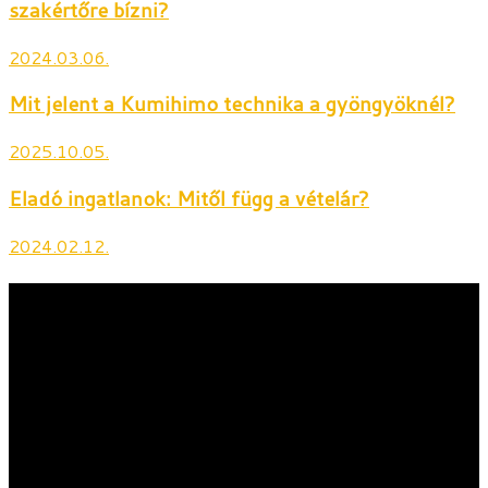
szakértőre bízni?
2024.03.06.
Mit jelent a Kumihimo technika a gyöngyöknél?
2025.10.05.
Eladó ingatlanok: Mitől függ a vételár?
2024.02.12.