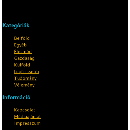
Feltárjuk a tényeket.
Kategóriák
Belföld
Egyéb
Életmód
Gazdaság
Külföld
Legfrissebb
Tudomány
Vélemény
Információ
Kapcsolat
Médiaajánlat
Impresszum