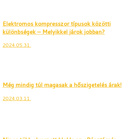
Elektromos kompresszor típusok közötti
különbségek – Melyikkel járok jobban?
2024.05.31.
Még mindig túl magasak a hőszigetelés árak!
2024.03.11.