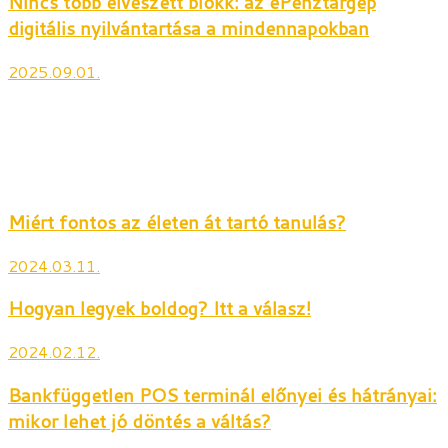
Nincs több elveszett blokk: az ePénztárgép
digitális nyilvántartása a mindennapokban
2025.09.01.
Miért fontos az életen át tartó tanulás?
2024.03.11.
Hogyan legyek boldog? Itt a válasz!
2024.02.12.
Bankfüggetlen POS terminál előnyei és hátrányai:
mikor lehet jó döntés a váltás?