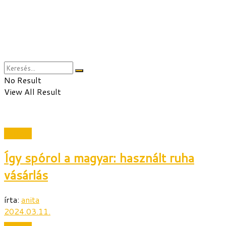
No Result
View All Result
Belföld
Így spórol a magyar: használt ruha
vásárlás
írta:
anita
2024.03.11.