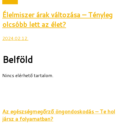
Belföld
Élelmiszer árak változása – Tényleg
olcsóbb lett az élet?
2024.02.12.
Belföld
Nincs elérhető tartalom.
Az egészségmegőrző öngondoskodás – Te hol
jársz a folyamatban?