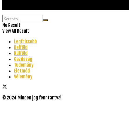
© 2024 Minden jog fenntartva!
No Result
View All Result
Legfrissebb
Belföld
Külföld
Gazdaság
Tudomány
Életmód
Vélemény
© 2024 Minden jog fenntartva!