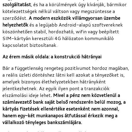
szolgáltatást
, és ha a körülmények úgy kívánják, bármikor
kötelezettségek nélkül váltson vagy megszüntesse a
szerződést.
A modern eszközök villámgyorsan üzembe
helyezhetők
és a legújabb Android-alapú szoftvereknek
köszönhetően stabil, hordozható, wifin vagy beépített
SIM-kártyán keresztüli 4G hálózaton kommunikáló
kapcsolatot biztosítanak.
Az érem másik oldala: a konstrukció hátrányai
Bár a függetlenség rengeteg pozitívumot hordoz magában,
a reális üzleti döntéshez látni kell azokat a tényezőket is,
amelyek bizonyos élethelyzetekben hátrányként
jelentkezhetnek. Az egyik ilyen pont a tranzakciók
elszámolási ideje lehet
. Mivel a pénz nem közvetlenül a
számlavezető bank saját belső rendszerén belül mozog, a
kártyás fizetések ellenértéke esetenként nem azonnal,
hanem egy-két munkanapos átfutással érkezik meg a
vállalkozó tényleges bankszámlájára.