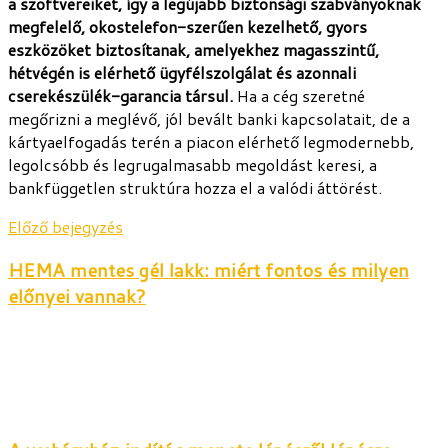
a szoftvereiket, így a legújabb biztonsági szabványoknak
megfelelő, okostelefon-szerűen kezelhető, gyors
eszközöket biztosítanak, amelyekhez magasszintű,
hétvégén is elérhető ügyfélszolgálat és azonnali
cserekészülék-garancia társul.
Ha a cég szeretné
megőrizni a meglévő, jól bevált banki kapcsolatait, de a
kártyaelfogadás terén a piacon elérhető legmodernebb,
legolcsóbb és legrugalmasabb megoldást keresi, a
bankfüggetlen struktúra hozza el a valódi áttörést.
Előző bejegyzés
HEMA mentes gél lakk: miért fontos és milyen
előnyei vannak?