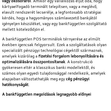
vagy okosóráról
. Amikor egy vállalkozás eljut oda, hogy
kártyaelfogadó terminált telepítsen, vagy a meglévő,
elavult rendszerét lecserélje, a legfontosabb stratégiai
kérdés, hogy a hagyományos számlavezető bankjától
igényeljen készüléket, vagy egy bankfüggetlen szolgáltató
mellett köteleződjön el.
A bankfüggetlen POS terminálok térnyerése az elmúlt
években igencsak felgyorsult. Ezek a szolgáltatások olyan
specializált pénzügyi technológiai cégektől származnak,
amelyek kizárólag a
fizetési forgalom lebonyolítására és
optimalizálására összpontosítanak
. A konstrukció
gyökeresen eltér a klasszikus banki modellektől, és
számos olyan egyedi tulajdonsággal rendelkezik, amelyek
alapjaiban változtathatják meg egy
cég pénzügyi
hatékonyságát
.
A bankfüggetlen megoldások legnagyobb előnyei