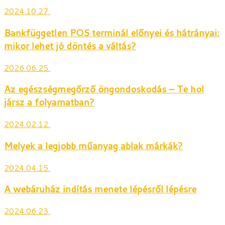
2024.10.27.
Bankfüggetlen POS terminál előnyei és hátrányai:
mikor lehet jó döntés a váltás?
2026.06.25.
Az egészségmegőrző öngondoskodás – Te hol
jársz a folyamatban?
2024.02.12.
Melyek a legjobb műanyag ablak márkák?
2024.04.15.
A webáruház indítás menete lépésről lépésre
2024.06.23.