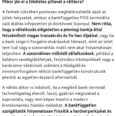
Mikor jön el a tökéletes pillanat a váltásra?
A fentiek tükrében pontosan meghatározhatók azok az
üzleti helyzetek, amikor a bankfüggetlen POS terminálra
való átállás kifejezetten jó döntésnek bizonyul.
Nem ritka,
hogy a vállalkozás elégedetlen a jelenlegi bankja által
felszámított magas tranzakciós és fix havi díjakkal
, vagy ha
a bank szigorú forgalmi elvárásokat támaszt, amit az üzlet
nem tud vagy a szezonalitás miatt nem akar folyamatosan
teljesíteni.
A szezonálisan működő vállalkozások
, például a
balatoni vendéglátóhelyek, fesztiválos kitelepülések vagy a
karácsonyi vásárosok számára a hűségidő és
minimumforgalom nélküli bankfüggetlen konstrukciók
jelentik az egyetlen ésszerű alternatívát.
A váltás akkor is indokolt, ha a meglévő banki terminál
technológiailag elavult, lassú, gyakran megszakad a
kapcsolata, vagy nem képes kezelni a modern
érintésmentes fizetési módokat
. A bankfüggetlen
szolgáltatók folyamatosan frissítik a hardverparkjukat és