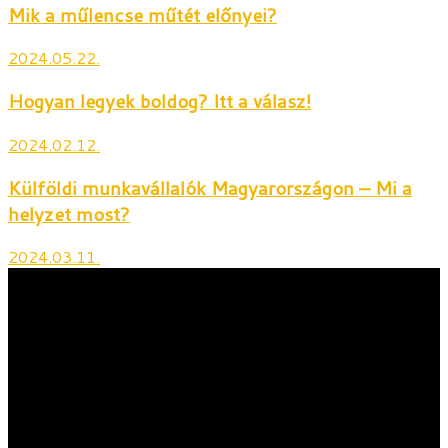
Mik a műlencse műtét előnyei?
2024.05.22.
Hogyan legyek boldog? Itt a válasz!
2024.02.12.
Külföldi munkavállalók Magyarországon – Mi a
helyzet most?
2024.03.11.