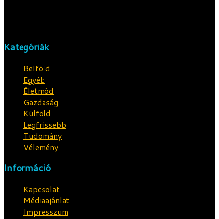
Feltárjuk a tényeket.
Kategóriák
Belföld
Egyéb
Életmód
Gazdaság
Külföld
Legfrissebb
Tudomány
Vélemény
Információ
Kapcsolat
Médiaajánlat
Impresszum