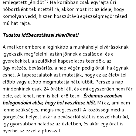
emlegetett „énidőt”? Ha korábban csak egyfajta úri
hóbortként tekintettél rá, akkor most itt az ideje, hogy
komolyan vedd, hiszen hosszútávú egészségmegőrzésed
múlhat rajta.
Tudatos időbeosztással sikerülhet!
A mai kor embere a leginkább a munkahelyi elvárásoknak
igyekszik megfelelni, aztán jönnek a családdal és a
gyerekekkel, a szülőkkel kapcsolatos teendők, az
ügyintézés, bevásárlás, a nap végén pedig örül, ha ágynak
eshet. A tapasztalatok azt mutatják, hogy ez az életvitel
előbb vagy utóbb megmutatja hátulütőit. Persze a nap
mindenkinek csak 24 órából áll, és ami egyszerűen nem fér
bele, azt lehet, nem is kell erőltetni.
Érdemes azonban
belegondolni abba, hogy hol veszítesz időt.
Mi az, ami nem
lenne szükséges, mégis megteszed? A közösségi média
görgetése helyett akár a bevásárlólistát is összeírhatnád,
így gyorsabban haladsz az üzletben, és akár egy órát is
nyerhetsz ezzel a plusszal.