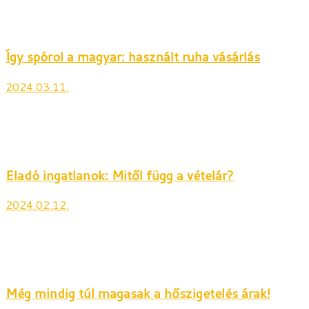
Így spórol a magyar: használt ruha vásárlás
2024.03.11.
Eladó ingatlanok: Mitől függ a vételár?
2024.02.12.
Még mindig túl magasak a hőszigetelés árak!