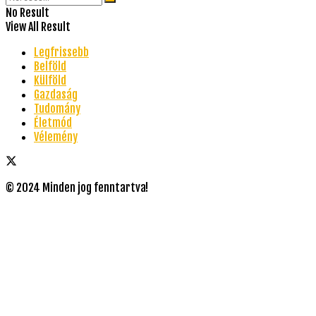
No Result
View All Result
Legfrissebb
Belföld
Külföld
Gazdaság
Tudomány
Életmód
Vélemény
© 2024 Minden jog fenntartva!