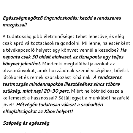
Egészségmegőrző öngondoskodás: kezdd a rendszeres
mozgással!
A tudatosság jobb életminőséget tehet lehetővé, és elég
csak apró változtatásokra gondolni. Mi lenne, ha esténként
a tévékapcsoló helyett egy könyvet vennél a kezedbe?
Ha
naponta csak 30 oldalt elolvasol, az tíznaponta egy teljes
könyvet jelenthet.
Mindenki megtalálhatja azokat az
olvasmányokat, amik hozzáadnak személyiségéhez, bővítik
látókörét és remek szórakozást kínálnak.
A rendszeres
testmozgás mindennapokba illesztéséhez sincs többre
szükség, mint napi 20-30 perc.
Miért ne kötnéd össze a
kellemeset a hasznossal? Sétálj egyet a munkából hazafelé
jövet!
Hétvégén tudatosan választ a szabadtéri
elfoglaltságokat az Xbox helyett!
Szépség és egészség