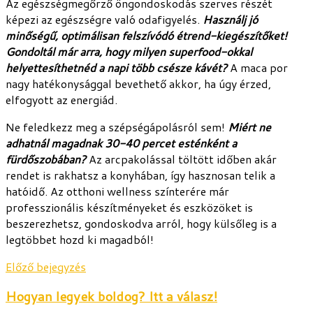
Az egészségmegőrző öngondoskodás szerves részét
képezi az egészségre való odafigyelés.
Használj jó
minőségű, optimálisan felszívódó étrend-kiegészítőket!
Gondoltál már arra, hogy milyen superfood-okkal
helyettesíthetnéd a napi több csésze kávét?
A maca por
nagy hatékonysággal bevethető akkor, ha úgy érzed,
elfogyott az energiád.
Ne feledkezz meg a szépségápolásról sem!
Miért ne
adhatnál magadnak 30-40 percet esténként a
fürdőszobában?
Az arcpakolással töltött időben akár
rendet is rakhatsz a konyhában, így hasznosan telik a
hatóidő. Az otthoni wellness színterére már
professzionális készítményeket és eszközöket is
beszerezhetsz, gondoskodva arról, hogy külsőleg is a
legtöbbet hozd ki magadból!
Előző bejegyzés
Hogyan legyek boldog? Itt a válasz!