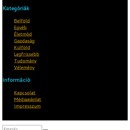
Kategóriák
Belföld
Egyéb
Életmód
Gazdaság
Külföld
Legfrissebb
Tudomány
Vélemény
Információ
Kapcsolat
Médiaajánlat
Impresszum
© 2024 Minden jog fenntartva!