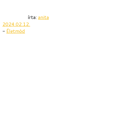
írta:
anita
2024.02.12.
-
Életmód