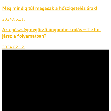
Még mindig túl magasak a hőszigetelés árak!
2024.03.11.
Az egészségmegőrző öngondoskodás – Te hol
jársz a folyamatban?
2024.02.12.
Feltárjuk a tényeket.